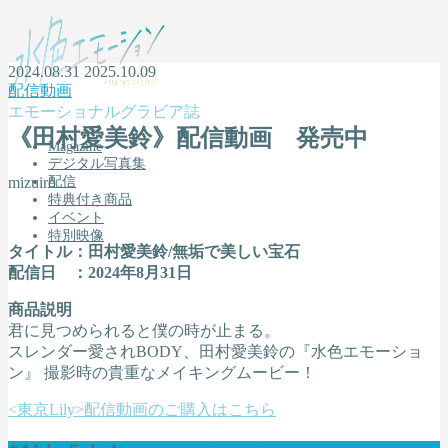
2024.08.31
2025.10.09
配信動画
エモーショナルグラビア誌
《田村愛美鈴》配信動画 発売中
Magazine
デジタル写真集
mizuiro
配信
特典付き商品
イベント
特別映像
タイトル：田村愛美鈴/無垢で美しい宝石
配信日 ：2024年8月31日
MENU
商品説明
君に見つめられると僕の時が止まる。
Magazine
デジタル写真集
スレンダー愛されBODY、田村愛美鈴の『水色エモーショ
配信
ン』 撮影時の貴重なメイキングムービー！
特典付き商品
<東京Lily>配信動画のご購入はこちら
イベント
特別映像